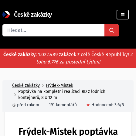
České zakázky
Registrace firmy
České zakázky:
1.022.489 zakázek z celé České Republiky!
Z
toho 6.776 za poslední týden!
České zakázky
Frýdek-Místek
Poptávka na kompletní realizaci RD z lodních
kontejnerů, 8 x 12 m
před rokem
191 komentářů
★
Hodnocení:
3.6
/5
Frýdek-Místek poptávka