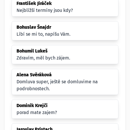
František Jiráček
Nejblížší termíny jsou kdy?
Bohuslav Šnajdr
Líbí se mi to, napíšu Vám.
Bohumil Lukeš
Zdravím, měl bych zájem.
Alena Svěráková
Domluva super, ještě se domluvime na
podrobnostech.
Dominik Krejčí
porad mate zajem?
Jaroslav Pristach