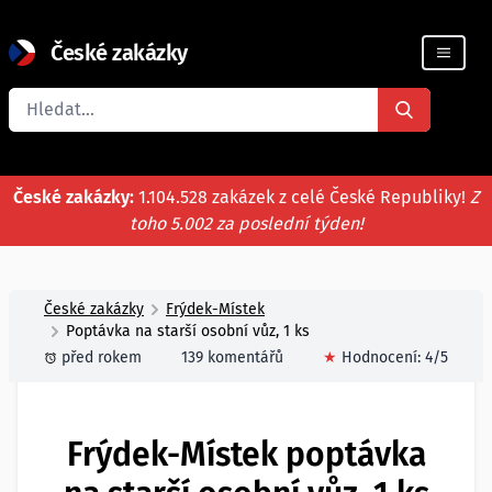
České zakázky
Registrace firmy
České zakázky:
1.104.528 zakázek z celé České Republiky!
Z
toho 5.002 za poslední týden!
České zakázky
Frýdek-Místek
Poptávka na starší osobní vůz, 1 ks
před rokem
139 komentářů
★
Hodnocení:
4
/5
Frýdek-Místek poptávka