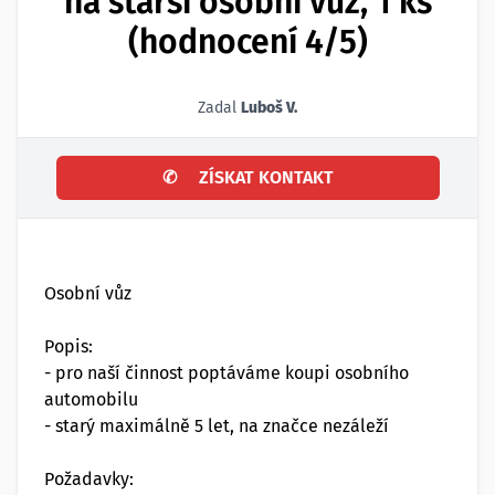
na starší osobní vůz, 1 ks
(hodnocení 4/5)
Zadal
Luboš V.
✆
ZÍSKAT KONTAKT
Osobní vůz
Popis:
- pro naší činnost poptáváme koupi osobního
automobilu
- starý maximálně 5 let, na značce nezáleží
Požadavky: