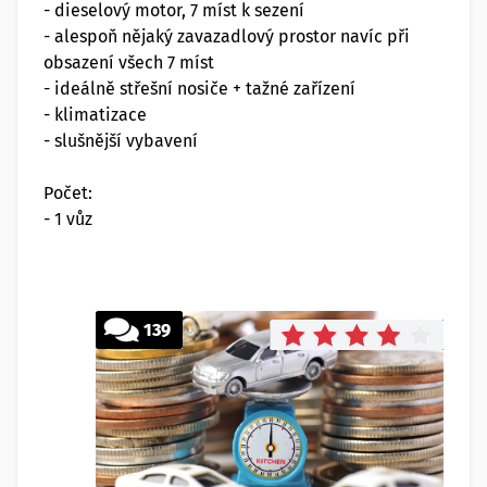
- dieselový motor, 7 míst k sezení
- alespoň nějaký zavazadlový prostor navíc při
obsazení všech 7 míst
- ideálně střešní nosiče + tažné zařízení
- klimatizace
- slušnější vybavení
Počet:
- 1 vůz
139