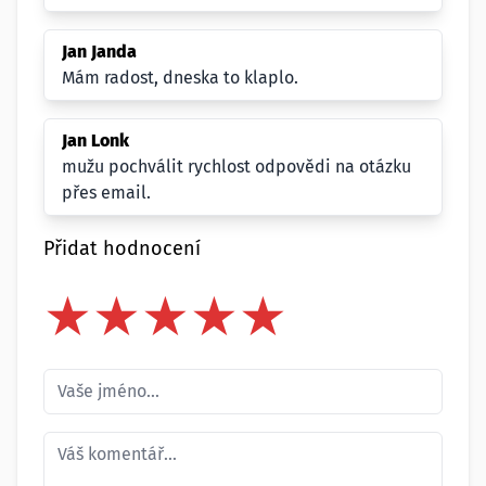
Jan Janda
Mám radost, dneska to klaplo.
Jan Lonk
mužu pochválit rychlost odpovědi na otázku
přes email.
Přidat hodnocení
★
★
★
★
★
★
★
★
★
★
★
★
★
★
★